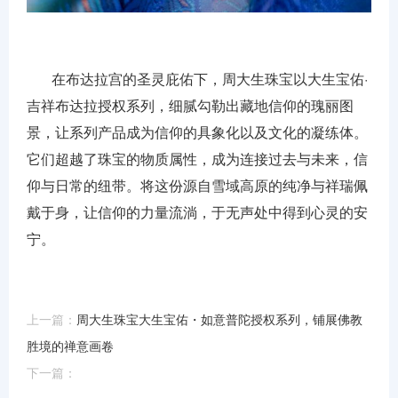
在布达拉宫的圣灵庇佑下，周大生珠宝以大生宝佑·
吉祥布达拉授权系列，细腻勾勒出藏地信仰的瑰丽图
景，让系列产品成为信仰的具象化以及文化的凝练体。
它们超越了珠宝的物质属性，成为连接过去与未来，信
仰与日常的纽带。将这份源自雪域高原的纯净与祥瑞佩
戴于身，让信仰的力量流淌，于无声处中得到心灵的安
宁。
上一篇：
周大生珠宝大生宝佑・如意普陀授权系列，铺展佛教
胜境的禅意画卷
下一篇：