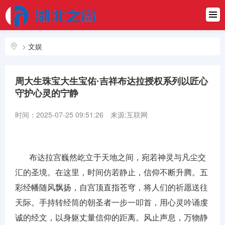
首页
资讯
>
文娱
科技
周大生珠宝大生宝佑·吉祥布达拉授权系列以匠心
文娱
守护心灵的宁静
财商
时间：2025-07-25 09:51:26
来源:互联网
汽车
生活
布达拉宫巍然屹立于天地之间，宛若神灵与凡尘交
汇的圣境。在这里，时间仿若静止，信仰不断升腾。五
彩经幡随风飘扬，自宫顶直指苍穹，将人们的祈愿送往
天际。手持转经筒的朝圣者一步一叩首，用心灵吟诵虔
诚的经文，以身躯丈量信仰的距离。风止声息，万物静