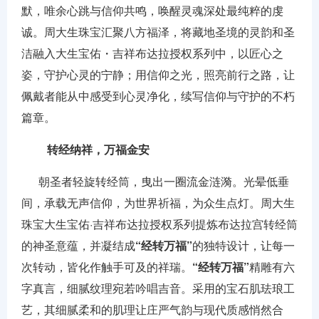
默，唯余心跳与信仰共鸣，唤醒灵魂深处最纯粹的虔
诚。周大生珠宝汇聚八方福泽，将藏地圣境的灵韵和圣
洁融入大生宝佑・吉祥布达拉授权系列中，以匠心之
姿，守护心灵的宁静；用信仰之光，照亮前行之路，让
佩戴者能从中感受到心灵净化，续写信仰与守护的不朽
篇章。
转经纳祥，万福金安
朝圣者轻旋转经筒，曳出一圈流金涟漪。光晕低垂
间，承载无声信仰，为世界祈福，为众生点灯。周大生
珠宝大生宝佑·吉祥布达拉授权系列提炼布达拉宫转经筒
的神圣意蕴，并凝结成
“经转万福”
的独特设计，让每一
次转动，皆化作触手可及的祥瑞。
“经转万福”
精雕有六
字真言，细腻纹理宛若吟唱吉音。采用的宝石肌珐琅工
艺，其细腻柔和的肌理让庄严气韵与现代质感悄然合