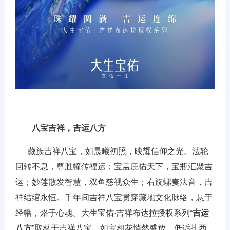
八宝吉祥，吉运八方
藏族吉祥八宝，如晨曦初照，映耀信仰之光。法轮
回转不息，尊胜幢传福运；宝盖庇佑天下，宝瓶汇聚吉
运；妙莲散发智慧，双鱼慈视众生；右旋螺奏法音，吉
祥结绾永恒。千年间吉祥八宝贯穿藏地文化脉络，悬于
经幡，烙于心魂。大生宝佑·吉祥布达拉授权系列“
吉运
八方
”取材于吉祥八宝，如宝相花悄然盛放，低诉扎西