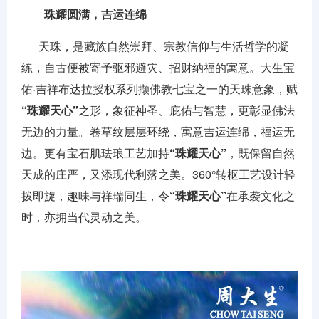
珠耀圆满，吉运连绵
天珠，是藏族自然崇拜、宗教信仰与生活哲学的凝
练，自古便被寄予驱邪避灾、招财纳福的寓意。大生宝
佑·吉祥布达拉授权系列撷佛教七宝之一的天珠意象，赋
“珠耀天心”
之形，象征神圣、庇佑与智慧，更彰显佛法
无边的力量。卷草纹层层环绕，寓意吉运连绵，福运无
边。更有宝石肌珐琅工艺加持
“珠耀天心”
，既保留自然
天成的庄严，又添现代利落之美。360°转枢工艺设计轻
拨即旋，趣味与祥瑞同生，令
“珠耀天心”
在承袭文化之
时，亦拥当代灵动之美。