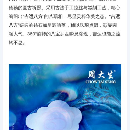
德勒的亘古祈愿。采用古法手工拉丝与錾刻工艺，精心
编织出“
吉运八方
”的八瑞相，尽显灵粹华美之态。“
吉运
八方
”镶嵌的钻石如星辉洒落，辅以珐琅点缀，彰显圆
融大气。360°旋转的八宝罗盘瞬息绽现，吉运也随之流
转不息。