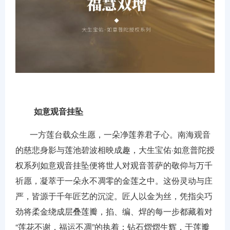
如意观音挂坠
一方莲台载众生愿，一朵净莲养君子心。南海观音
的慈悲身影与莲池碧波相映成趣，大生宝佑·如意普陀授
权系列如意观音挂坠便将世人对观音菩萨的敬仰与万千
祈愿，凝萃于一朵永不凋零的金莲之中。这份灵动与庄
严，皆源于千年匠艺的沉淀。匠人以金为丝，凭指尖巧
劲将柔金绕成层叠莲瓣，掐、编、焊的每一步都藏着对
“莲花不谢，福运不凋”的执着；钻石熠熠生辉，于莲瓣