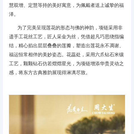
慧双增、定慧等持的美好寓意，为佩戴者送上诚挚的福
泽。
为了完美呈现莲花的形态与佛的神韵，项链采用非
遗手工花丝工艺，匠人采金为丝，凭借超凡巧思绕指编
结，精心掐出层层叠叠的莲瓣，塑造出莲花永不凋谢、
福运恒常相伴的美妙姿态。花蕊处，采用六爪钻石米镶
工艺，颗颗钻石仿若熠熠星光，为项链增添华贵灵动之
感，将东方古典雅韵展现得淋漓尽致。