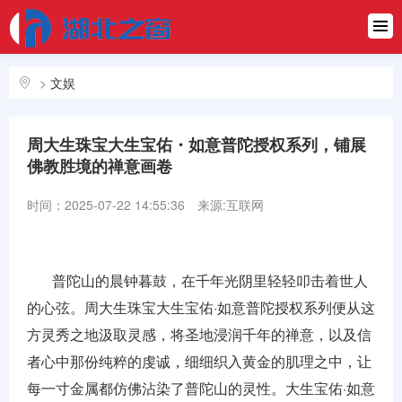
首页
资讯
>
文娱
科技
周大生珠宝大生宝佑・如意普陀授权系列，铺展
文娱
佛教胜境的禅意画卷
财商
时间：2025-07-22 14:55:36
来源:互联网
汽车
生活
普陀山的晨钟暮鼓，在千年光阴里轻轻叩击着世人
的心弦。周大生珠宝大生宝佑·如意普陀授权系列便从这
方灵秀之地汲取灵感，将圣地浸润千年的禅意，以及信
者心中那份纯粹的虔诚，细细织入黄金的肌理之中，让
每一寸金属都仿佛沾染了普陀山的灵性。大生宝佑·如意