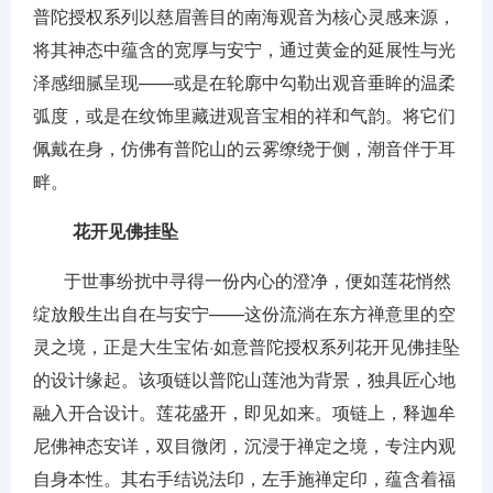
普陀授权系列以慈眉善目的南海观音为核心灵感来源，
将其神态中蕴含的宽厚与安宁，通过黄金的延展性与光
泽感细腻呈现——或是在轮廓中勾勒出观音垂眸的温柔
弧度，或是在纹饰里藏进观音宝相的祥和气韵。将它们
佩戴在身，仿佛有普陀山的云雾缭绕于侧，潮音伴于耳
畔。
花开见佛挂坠
于世事纷扰中寻得一份内心的澄净，便如莲花悄然
绽放般生出自在与安宁——这份流淌在东方禅意里的空
灵之境，正是大生宝佑·如意普陀授权系列花开见佛挂坠
的设计缘起。该项链以普陀山莲池为背景，独具匠心地
融入开合设计。莲花盛开，即见如来。项链上，释迦牟
尼佛神态安详，双目微闭，沉浸于禅定之境，专注内观
自身本性。其右手结说法印，左手施禅定印，蕴含着福