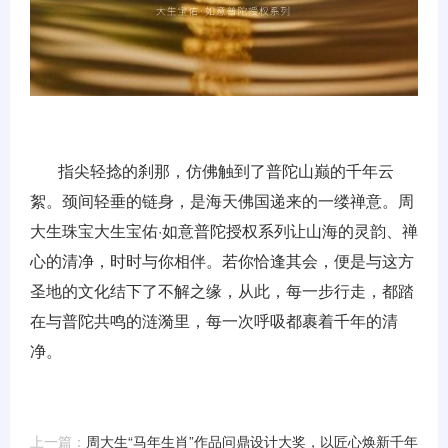
指尖轻捻的刹那，仿佛触到了普陀山巅的千年云
絮。颈间轻垂的链身，是海天佛国递来的一缕禅意。周
大生珠宝大生宝佑·如意普陀授权系列让山海的灵韵、禅
心的清净，时时与你相伴。若你恰逢其会，便是与这方
圣地的文化结下了不解之缘，从此，每一步行走，都踏
在与普陀共鸣的涟漪里，每一次呼吸都裹着千年的清
净。
上一篇：
周大生“马年生肖”作品问鼎设计大奖，以匠心焕新千年