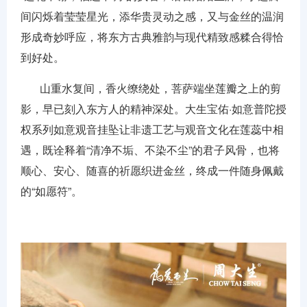
间闪烁着莹莹星光，添华贵灵动之感，又与金丝的温润
形成奇妙呼应，将东方古典雅韵与现代精致感糅合得恰
到好处。
山重水复间，香火缭绕处，菩萨端坐莲瓣之上的剪
影，早已刻入东方人的精神深处。大生宝佑·如意普陀授
权系列如意观音挂坠让非遗工艺与观音文化在莲蕊中相
遇，既诠释着“清净不垢、不染不尘”的君子风骨，也将
顺心、安心、随喜的祈愿织进金丝，终成一件随身佩戴
的“如愿符”。