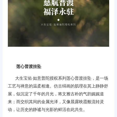
莲心普渡挂坠
大生宝佑·如意普陀授权系列莲心普渡挂坠，是一场
工艺与禅意的温柔相逢。仿古绢画的肌理在其上静静舒
展，似沉淀了千年的月光，将文雅古朴的气韵娓娓道
来；而交织其间的金属光泽，又像晨露映霞般流转灵
动，让历史的静谧与光影的鲜活在此共生。